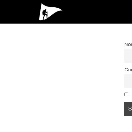
No
Cor