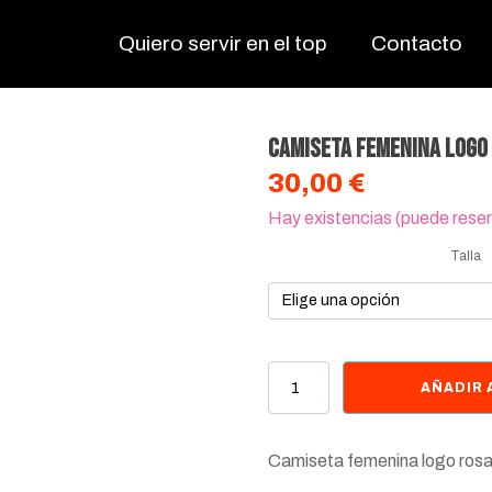
Quiero servir en el top
Contacto
Camiseta femenina logo
30,00
€
Hay existencias (puede rese
Talla
Camiseta
AÑADIR 
femenina
logo
rosa
Camiseta femenina logo ros
cantidad