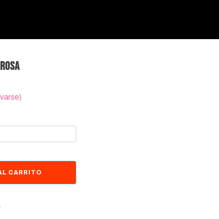
 rosa
rvarse)
AL CARRITO
a