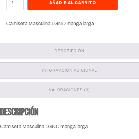
Camiseta
AÑADIR AL CARRITO
Masculina
LGND
manga
Camiseta Masculina LGND manga larga
larga
cantidad
DESCRIPCIÓN
INFORMACIÓN ADICIONAL
VALORACIONES (0)
Descripción
Camiseta Masculina LGND manga larga