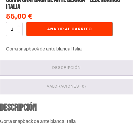
Italia
55,00
€
Gorra
AÑADIR AL CARRITO
snapback
de
ante
Gorra snapback de ante blanca Italia
blanca
-
Legendarios
Italia
DESCRIPCIÓN
cantidad
VALORACIONES (0)
Descripción
Gorra snapback de ante blanca Italia