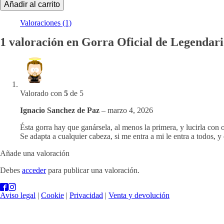
Añadir al carrito
de
Legendarios
Valoraciones (1)
(Solo
legendarios)
1 valoración en
Gorra Oficial de Legendario
cantidad
Valorado con
5
de 5
Ignacio Sanchez de Paz
–
marzo 4, 2026
Ésta gorra hay que ganársela, al menos la primera, y lucirla con o
Se adapta a cualquier cabeza, si me entra a mi le entra a todos, y
Añade una valoración
Debes
acceder
para publicar una valoración.
Aviso legal
|
Cookie
|
Privacidad
|
Venta y devolución