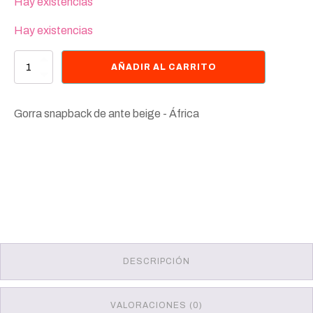
Hay existencias
Hay existencias
Gorra
AÑADIR AL CARRITO
snapback
de
ante
Gorra snapback de ante beige - África
beige
-
África
cantidad
DESCRIPCIÓN
VALORACIONES (0)