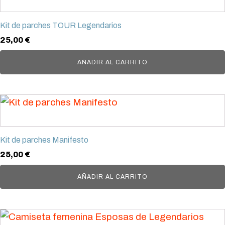
elegir
en
Kit de parches TOUR Legendarios
la
25,00
€
página
AÑADIR AL CARRITO
de
producto
Kit de parches Manifesto
25,00
€
AÑADIR AL CARRITO
Este