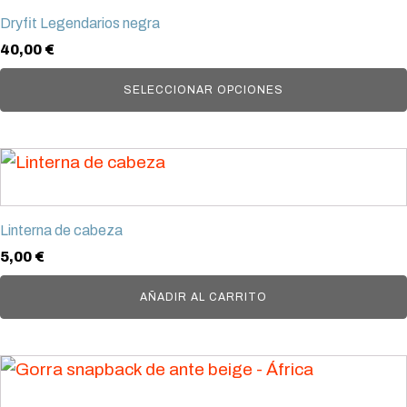
tiene
en
Dryfit Legendarios negra
múltiples
la
40,00
€
variantes.
página
Las
SELECCIONAR OPCIONES
de
opciones
producto
se
pueden
elegir
en
Linterna de cabeza
la
5,00
€
página
AÑADIR AL CARRITO
de
producto