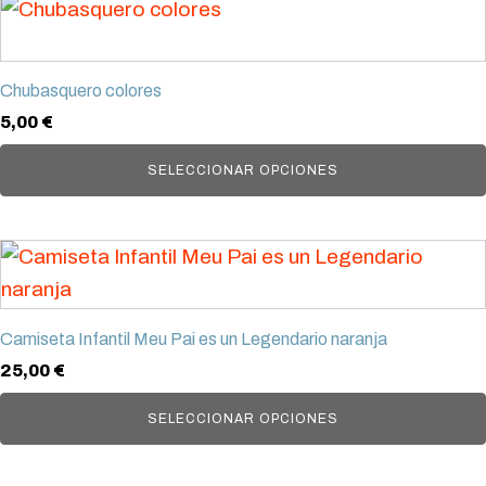
Este
producto
tiene
Chubasquero colores
múltiples
5,00
€
variantes.
Las
SELECCIONAR OPCIONES
opciones
se
Este
pueden
producto
elegir
tiene
en
Camiseta Infantil Meu Pai es un Legendario naranja
múltiples
la
25,00
€
variantes.
página
Las
SELECCIONAR OPCIONES
de
opciones
producto
se