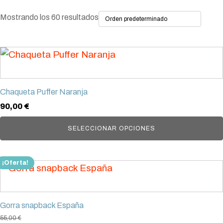
Mostrando los 60 resultados
Este
producto
tiene
Chaqueta Puffer Naranja
múltiples
90,00
€
variantes.
Las
SELECCIONAR OPCIONES
opciones
se
¡Oferta!
pueden
elegir
en
Gorra snapback España
la
55,00
€