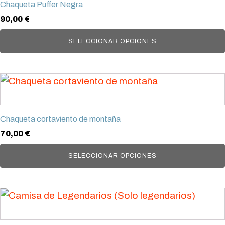
Chaqueta Puffer Negra
múltiples
90,00
€
variantes.
Las
SELECCIONAR OPCIONES
opciones
se
Este
pueden
producto
elegir
tiene
en
Chaqueta cortaviento de montaña
múltiples
la
70,00
€
variantes.
página
Las
SELECCIONAR OPCIONES
de
opciones
producto
se
Este
pueden
producto
elegir
tiene