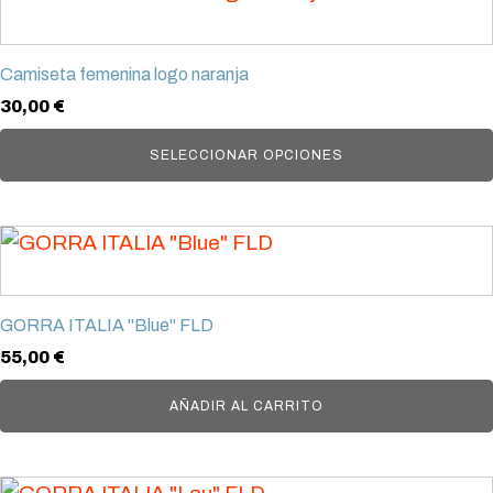
pueden
producto
elegir
tiene
en
Camiseta femenina logo naranja
múltiples
la
30,00
€
variantes.
página
Las
SELECCIONAR OPCIONES
de
opciones
producto
se
pueden
elegir
en
GORRA ITALIA "Blue" FLD
la
55,00
€
página
AÑADIR AL CARRITO
de
producto