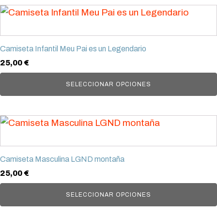
se
Este
pueden
producto
elegir
tiene
en
Camiseta Infantil Meu Pai es un Legendario
múltiples
la
25,00
€
variantes.
página
Las
SELECCIONAR OPCIONES
de
opciones
producto
se
Este
pueden
producto
elegir
tiene
en
Camiseta Masculina LGND montaña
múltiples
la
25,00
€
variantes.
página
Las
SELECCIONAR OPCIONES
de
opciones
producto