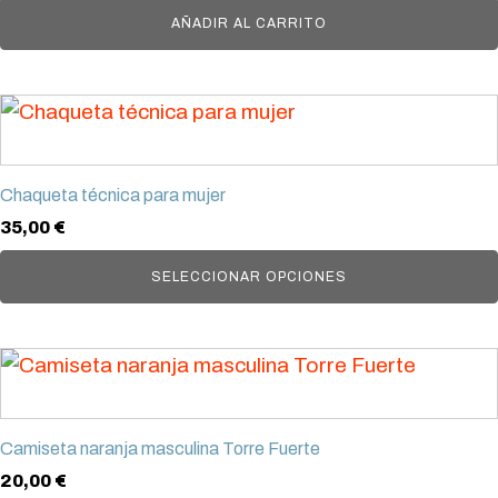
página
AÑADIR AL CARRITO
de
producto
Este
producto
tiene
Chaqueta técnica para mujer
múltiples
35,00
€
variantes.
Las
SELECCIONAR OPCIONES
opciones
se
Este
pueden
producto
elegir
tiene
en
Camiseta naranja masculina Torre Fuerte
múltiples
la
20,00
€
variantes.