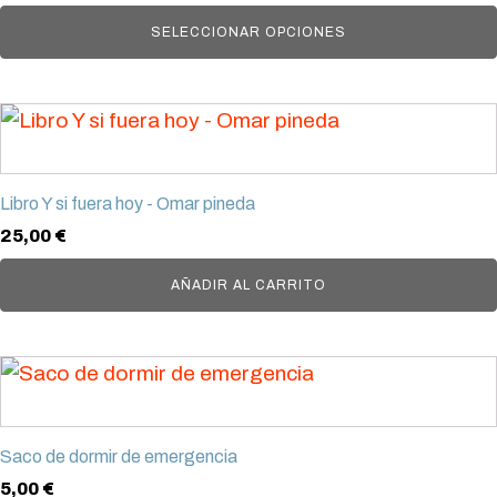
página
Las
SELECCIONAR OPCIONES
de
opciones
producto
se
pueden
elegir
en
Libro Y si fuera hoy - Omar pineda
la
25,00
€
página
AÑADIR AL CARRITO
de
producto
Saco de dormir de emergencia
5,00
€