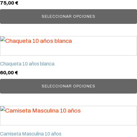
la
75,00
€
variantes.
página
Las
SELECCIONAR OPCIONES
de
opciones
producto
se
Este
pueden
producto
elegir
tiene
en
Chaqueta 10 años blanca
múltiples
la
60,00
€
variantes.
página
Las
SELECCIONAR OPCIONES
de
opciones
producto
se
Este
pueden
producto
elegir
tiene
en
Camiseta Masculina 10 años