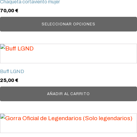
Chaqueta cortaviento mujer
múltiples
70,00
€
variantes.
Las
SELECCIONAR OPCIONES
opciones
se
pueden
elegir
en
Buff LGND
la
25,00
€
página
AÑADIR AL CARRITO
de
producto