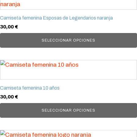
producto
tiene
Camiseta femenina Esposas de Legendarios naranja
múltiples
30,00
€
variantes.
Las
SELECCIONAR OPCIONES
opciones
se
Este
pueden
producto
elegir
tiene
en
Camiseta femenina 10 años
múltiples
la
30,00
€
variantes.
página
Las
SELECCIONAR OPCIONES
de
opciones
producto
se
Este