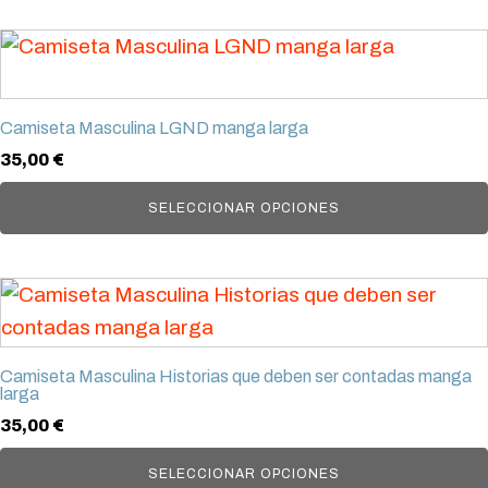
producto
se
Este
pueden
producto
elegir
tiene
en
Camiseta Masculina LGND manga larga
múltiples
la
35,00
€
variantes.
página
Las
SELECCIONAR OPCIONES
de
opciones
producto
se
Este
pueden
producto
elegir
tiene
en
Camiseta Masculina Historias que deben ser contadas manga
múltiples
larga
la
variantes.
35,00
€
página
Las
de
SELECCIONAR OPCIONES