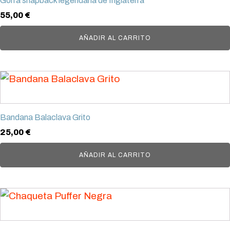
Gorra snapback legendaria de Inglaterra
la
55,00
€
página
AÑADIR AL CARRITO
de
producto
Bandana Balaclava Grito
25,00
€
AÑADIR AL CARRITO
Este
producto
tiene