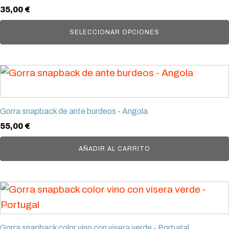
múltiples
la
35,00
€
variantes.
página
Las
SELECCIONAR OPCIONES
de
opciones
producto
se
pueden
elegir
en
Gorra snapback de ante burdeos - Angola
la
55,00
€
página
AÑADIR AL CARRITO
de
producto
Gorra snapback color vino con visera verde - Portugal