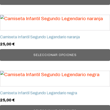
opciones
se
Este
pueden
producto
elegir
tiene
en
Camiseta Infantil Segundo Legendario naranja
múltiples
la
25,00
€
variantes.
página
Las
SELECCIONAR OPCIONES
de
opciones
producto
se
Este
pueden
producto
elegir
tiene
en
Camiseta Infantil Segundo Legendario negra
múltiples
la
25,00
€
variantes.
página