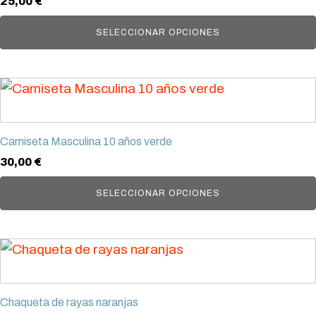
25,00
€
variantes.
Las
SELECCIONAR OPCIONES
opciones
se
Este
pueden
producto
elegir
tiene
en
Camiseta Masculina 10 años verde
múltiples
la
30,00
€
variantes.
página
Las
SELECCIONAR OPCIONES
de
opciones
producto
se
Este
pueden
producto
elegir
tiene
en
Chaqueta de rayas naranjas
múltiples