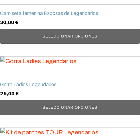
tiene
Camiseta femenina Esposas de Legendarios
múltiples
30,00
€
variantes.
Las
SELECCIONAR OPCIONES
opciones
se
Este
pueden
producto
elegir
tiene
en
Gorra Ladies Legendarios
múltiples
la
25,00
€
variantes.
página
Las
SELECCIONAR OPCIONES
de
opciones
producto
se
pueden