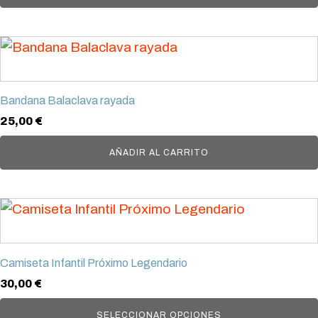
opciones
producto
se
pueden
elegir
en
Bandana Balaclava rayada
la
25,00
€
página
de
AÑADIR AL CARRITO
producto
Este
producto
tiene
Camiseta Infantil Próximo Legendario
múltiples
30,00
€
variantes.
Las
SELECCIONAR OPCIONES