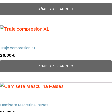
AÑADIR AL CARRITO
Traje compresion XL
20,00
€
AÑADIR AL CARRITO
Este
producto
tiene
Camiseta Masculina Países
múltiples