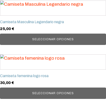
Este
pueden
producto
elegir
tiene
en
Camiseta Masculina Legendario negra
múltiples
la
25,00
€
variantes.
página
Las
SELECCIONAR OPCIONES
de
opciones
producto
se
Este
pueden
producto
elegir
tiene
en
Camiseta femenina logo rosa
múltiples
la
30,00
€
variantes.
página
Las
SELECCIONAR OPCIONES
de
opciones
producto