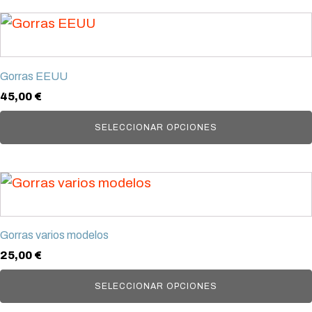
se
Este
pueden
producto
elegir
tiene
en
Gorras EEUU
múltiples
la
45,00
€
variantes.
página
Las
SELECCIONAR OPCIONES
de
opciones
producto
se
Este
pueden
producto
elegir
tiene
en
Gorras varios modelos
múltiples
la
25,00
€
variantes.
página
Las
SELECCIONAR OPCIONES
de
opciones